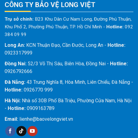
CÔNG TY BẢO VỆ LONG VIỆT
Trụ sở chính:
B23 Khu Dân Cư Nam Long, Đường Phú Thuận,
Khu Phố 2, Phường Phú Thuận, TP. Hồ Chí Minh
-
Hotline:
092
384 09 99
Long An:
KCN Thuận Đạo, Cần Đước, Long An -
Hotline:
0923317999
Đồng Nai:
52/3 Võ Thị Sáu, Biên Hòa, Đồng Nai -
Hotline:
0926792666
Đà Nẵng:
43 Trung Nghĩa 8, Hòa Minh, Liên Chiểu, Đà Nẵng -
Hotline:
0926770 999
Hà Nội:
Nhà số 30B Phố Bà Triệu, Phường Cửa Nam, Hà Nội
-
Hotline:
0909163789
Email:
lienhe@baovelongviet.vn