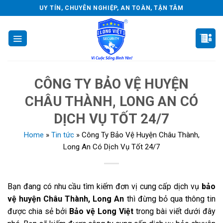
Skip
UY TÍN, CHUYÊN NGHIỆP, AN TOÀN, TẬN TÂM
to
content
CÔNG TY BẢO VỆ HUYỆN
CHÂU THÀNH, LONG AN CÓ
DỊCH VỤ TỐT 24/7
Home
»
Tin tức
»
Công Ty Bảo Vệ Huyện Châu Thành,
Long An Có Dịch Vụ Tốt 24/7
Bạn đang có nhu cầu tìm kiếm đơn vị cung cấp dịch vụ
bảo
vệ huyện Châu Thành, Long An
thì đừng bỏ qua thông tin
được chia sẻ bởi
Bảo vệ Long Việt
trong bài viết dưới đây