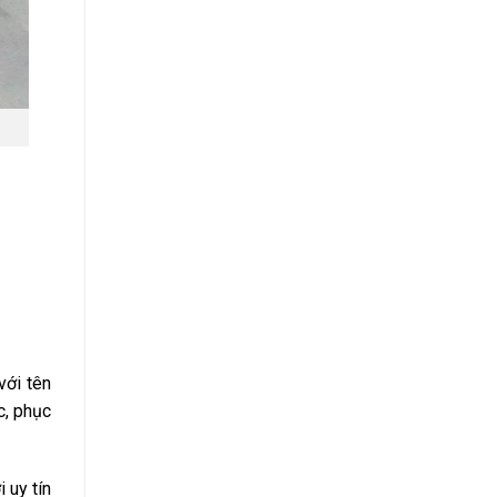
với tên
c, phục
 uy tín