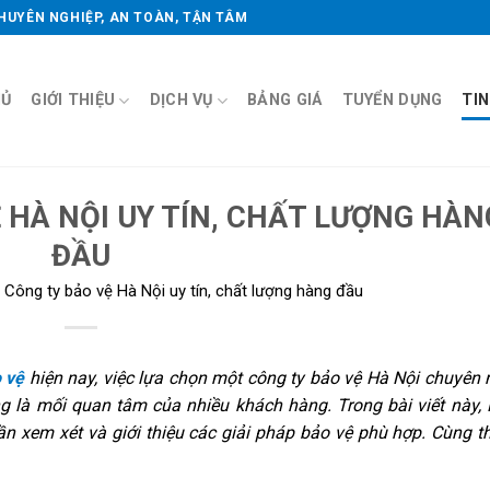
CHUYÊN NGHIỆP, AN TOÀN, TẬN TÂM
HỦ
GIỚI THIỆU
DỊCH VỤ
BẢNG GIÁ
TUYỂN DỤNG
TI
 HÀ NỘI UY TÍN, CHẤT LƯỢNG HÀN
ĐẦU
 Công ty bảo vệ Hà Nội uy tín, chất lượng hàng đầu
 vệ
hiện nay, việc lựa chọn một công ty bảo vệ Hà Nội chuyên 
g là mối quan tâm của nhiều khách hàng. Trong bài viết này,
ần xem xét và giới thiệu các giải pháp bảo vệ phù hợp. Cùng t