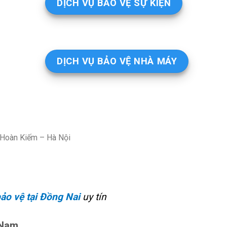
DỊCH VỤ BẢO VỆ SỰ KIỆN
DỊCH VỤ BẢO VỆ NHÀ MÁY
– Hoàn Kiếm – Hà Nội
bảo vệ tại Đồng Nai
uy tín
 Nam