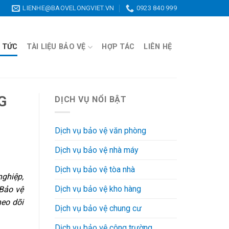
LIENHE@BAOVELONGVIET.VN
0923 840 999
N TỨC
TÀI LIỆU BẢO VỆ
HỢP TÁC
LIÊN HỆ
G
DỊCH VỤ NỔI BẬT
Dịch vụ bảo vệ văn phòng
Dịch vụ bảo vệ nhà máy
Dịch vụ bảo vệ tòa nhà
nghiệp,
Dịch vụ bảo vệ kho hàng
 Bảo vệ
heo dõi
Dịch vụ bảo vệ chung cư
Dịch vụ bảo vệ công trường