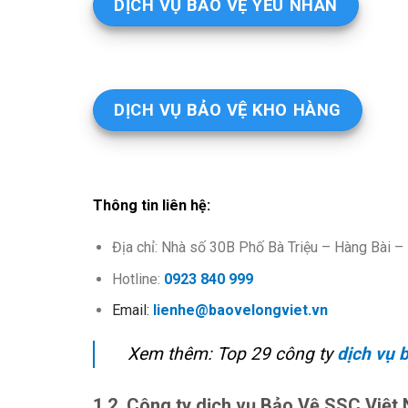
DỊCH VỤ BẢO VỆ YẾU NHÂN
DỊCH VỤ BẢO VỆ KHO HÀNG
Thông tin liên hệ:
Địa chỉ: Nhà số 30B Phố Bà Triệu – Hàng Bài 
Hotline:
0923 840 999
Email:
lienhe@baovelongviet.vn
Xem thêm: Top 29 công ty
dịch vụ 
1.2. Công ty dịch vụ Bảo Vệ SSC Việt