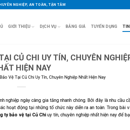
CHUYÊN NGHIỆP, AN TOÀN, TẬN TÂM
HỦ
GIỚI THIỆU
DỊCH VỤ
BẢNG GIÁ
TUYỂN DỤNG
TI
TẠI CỦ CHI UY TÍN, CHUYÊN NGHIỆ
HẤT HIỆN NAY
Bảo Vệ Tại Củ Chi Uy Tín, Chuyên Nghiệp Nhất Hiện Nay
nh nghiệp ngày càng gia tăng nhanh chóng. Bởi đây là nhu cầu cầ
 hoạt động tại những tổ chức này diễn ra an toàn. Trong bài vi
g ty bảo vệ tại Củ Chi
uy tín, chuyên nghiệp nhất hiện nay để b