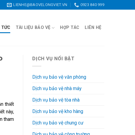
LIENHE@BAOVELONGVIET.VN
0923 840 999
N TỨC
TÀI LIỆU BẢO VỆ
HỢP TÁC
LIÊN HỆ
P
DỊCH VỤ NỔI BẬT
Dịch vụ bảo vệ văn phòng
Dịch vụ bảo vệ nhà máy
Dịch vụ bảo vệ tòa nhà
n thiết
Dịch vụ bảo vệ kho hàng
ết này,
ạn tham
Dịch vụ bảo vệ chung cư
Dịch vụ bảo vệ công trường