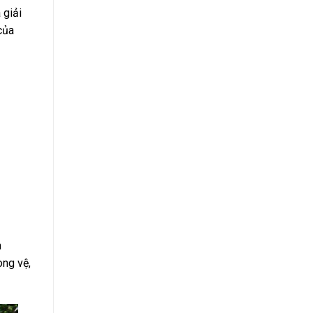
 giải
của
m
òng vệ,