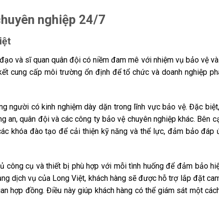
chuyên nghiệp 24/7
iệt
 đạo và sĩ quan quân đội có niềm đam mê với nhiệm vụ bảo vệ và 
kết cung cấp môi trường ổn định để tổ chức và doanh nghiệp phá
ng người có kinh nghiệm dày dặn trong lĩnh vực bảo vệ. Đặc biệt
ng an, quân đội và các công ty bảo vệ chuyên nghiệp khác. Bên c
các khóa đào tạo để cải thiện kỹ năng và thể lực, đảm bảo đáp 
ủ công cụ và thiết bị phù hợp với mỗi tình huống để đảm bảo hi
ụng dịch vụ của Long Việt, khách hàng sẽ được hỗ trợ lắp đặt ca
 gian hợp đồng. Điều này giúp khách hàng có thể giám sát một các