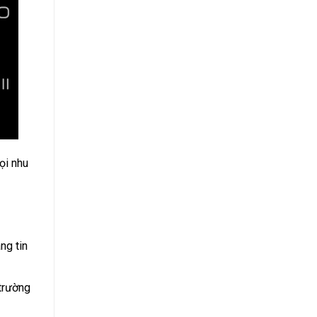
ọi nhu
ng tin
 trường