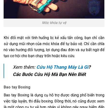
Móc khóa tự vệ
Khi đối mặt với tình huống bị kẻ xấu tấn công, bạn chỉ cần
sử dụng mũi nhọn của móc khóa để tự bảo vệ. Chỉ cần chĩa
nó vào hướng đối tượng, lợi dụng đau đớn và sự bất ngờ để
tạo cơ hội cho bạn chạy trốn hoặc kêu cứu.
Xem thêm:
Cứu Hộ Thang Máy Là Gì
?
Các Bước Cứu Hộ Mà Bạn Nên Biết
Bao tay Boxing
Bao tay Boxing là dụng cụ hỗ trợ được dùng phổ biến trong
việc tập luyện, thi đấu boxing. Đồng thời, nó cũng được xem
là một công cụ tự vệ hợp pháp vì không gây nguy hiểm đến