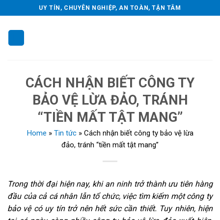
Skip
UY TÍN, CHUYÊN NGHIỆP, AN TOÀN, TẬN TÂM
to
content
CÁCH NHẬN BIẾT CÔNG TY
BẢO VỆ LỪA ĐẢO, TRÁNH
“TIỀN MẤT TẬT MANG”
Home
»
Tin tức
»
Cách nhận biết công ty bảo vệ lừa
đảo, tránh “tiền mất tật mang”
Trong thời đại hiện nay, khi an ninh trở thành ưu tiên hàng
đầu của cả cá nhân lẫn tổ chức, việc tìm kiếm một công ty
bảo vệ có uy tín trở nên hết sức cần thiết. Tuy nhiên, hiện