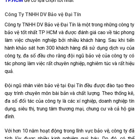
TP.HCM
để có lựa chọn tốt nhất
Công Ty TNHH DV Bảo vệ Đại Tín
Công ty TNHH DV Bảo vệ Đại Tín
là một trong những
công ty
bảo vệ tốt nhất TP HCM
và được đánh giá cao về tác phong
làm việc chuyên nghiệp bởi nhiều khách hàng. Sau khi tiến
hành khảo sát hơn 300 khách hàng đã sử dụng dịch vụ của
công ty, đa số đều cho rằng đội ngũ bảo vệ của công ty có
tác phong làm việc rất chuyên nghiệp, nghiêm túc và rất hiệu
quả.
Đội ngũ nhân viên bảo vệ tại Đại Tín đều được đào tạo theo
quy trình chuyên môn bài bản và chất lượng. Theo thống kê,
đa số đối tác của công ty là các xí nghiệp, doanh nghiệp tín
dụng, siêu thị, trung tâm thương mại, chung cư và cả hộ gia
đình.
Với hơn 10 năm hoạt động trong lĩnh vực bảo vệ, công ty đã
tích lũy được nhiều kinh nghiệm quý báu. Do đó, có thể