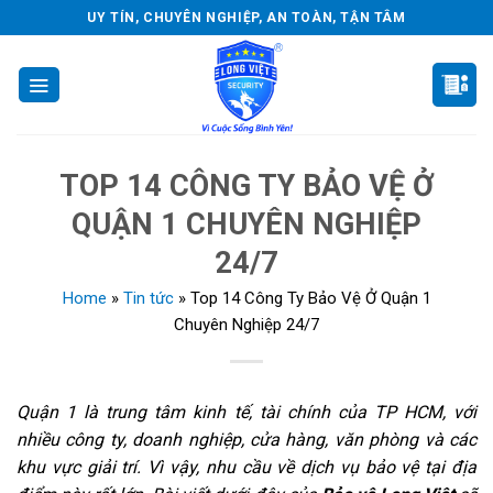
Skip
UY TÍN, CHUYÊN NGHIỆP, AN TOÀN, TẬN TÂM
to
content
TOP 14 CÔNG TY BẢO VỆ Ở
QUẬN 1 CHUYÊN NGHIỆP
24/7
Home
»
Tin tức
»
Top 14 Công Ty Bảo Vệ Ở Quận 1
Chuyên Nghiệp 24/7
Quận 1 là trung tâm kinh tế, tài chính của TP HCM, với
nhiều công ty, doanh nghiệp, cửa hàng, văn phòng và các
khu vực giải trí. Vì vậy, nhu cầu về dịch vụ bảo vệ tại địa