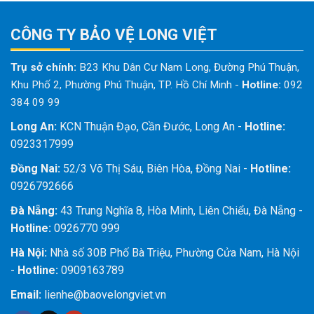
CÔNG TY BẢO VỆ LONG VIỆT
Trụ sở chính:
B23 Khu Dân Cư Nam Long, Đường Phú Thuận,
Khu Phố 2, Phường Phú Thuận, TP. Hồ Chí Minh
-
Hotline:
092
384 09 99
Long An:
KCN Thuận Đạo, Cần Đước, Long An -
Hotline:
0923317999
Đồng Nai:
52/3 Võ Thị Sáu, Biên Hòa, Đồng Nai -
Hotline:
0926792666
Đà Nẵng:
43 Trung Nghĩa 8, Hòa Minh, Liên Chiểu, Đà Nẵng -
Hotline:
0926770 999
Hà Nội:
Nhà số 30B Phố Bà Triệu, Phường Cửa Nam, Hà Nội
-
Hotline:
0909163789
Email:
lienhe@baovelongviet.vn