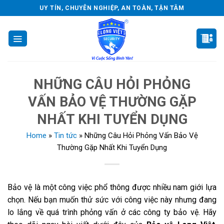
Skip
UY TÍN, CHUYÊN NGHIỆP, AN TOÀN, TẬN TÂM
to
content
NHỮNG CÂU HỎI PHỎNG
VẤN BẢO VỆ THƯỜNG GẶP
NHẤT KHI TUYỂN DỤNG
Home
»
Tin tức
»
Những Câu Hỏi Phỏng Vấn Bảo Vệ
Thường Gặp Nhất Khi Tuyển Dụng
Bảo vệ là một công việc phổ thông được nhiều nam giới lựa
chọn. Nếu bạn muốn thử sức với công việc này nhưng đang
lo lắng về quá trình phỏng vấn ở các công ty bảo vệ. Hãy