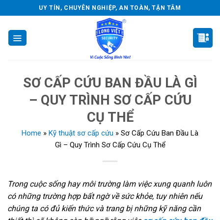
Skip
UY TÍN, CHUYÊN NGHIỆP, AN TOÀN, TẬN TÂM
to
content
SƠ CẤP CỨU BAN ĐẦU LÀ GÌ
– QUY TRÌNH SƠ CẤP CỨU
CỤ THỂ
Home
»
Kỹ thuật sơ cấp cứu
»
Sơ Cấp Cứu Ban Đầu Là
Gì – Quy Trình Sơ Cấp Cứu Cụ Thể
Trong cuộc sống hay môi trường làm việc xung quanh luôn
có những trường hợp bất ngờ về sức khỏe, tuy nhiên nếu
chúng ta có đủ kiến thức và trang bị những kỹ năng cần