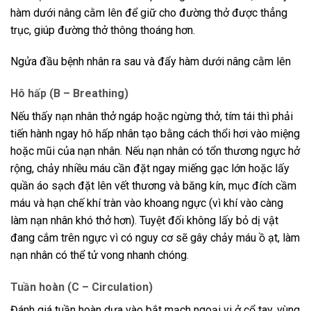
hàm dưới nâng cằm lên để giữ cho đường thở được thẳng
trục, giúp đường thở thông thoáng hơn.
Ngửa đầu bệnh nhân ra sau và đẩy hàm dưới nâng cằm lên
Hô hấp (B – Breathing)
Nếu thấy nạn nhân thở ngáp hoặc ngừng thở, tím tái thì phải
tiến hành ngay hô hấp nhân tạo bằng cách thổi hơi vào miệng
hoặc mũi của nạn nhân. Nếu nạn nhân có tổn thương ngực hở
rộng, chảy nhiều máu cần đặt ngay miếng gạc lớn hoặc lấy
quần áo sạch đặt lên vết thương và băng kín, mục đích cầm
máu và hạn chế khí tràn vào khoang ngực (vì khí vào càng
làm nạn nhân khó thở hơn). Tuyệt đối không lấy bỏ dị vật
đang cắm trên ngực vì có nguy cơ sẽ gây chảy máu ồ ạt, làm
nạn nhân có thể tử vong nhanh chóng.
Tuần hoàn (C – Circulation)
Đánh giá tuần hoàn dựa vào bắt mạch ngoại vi ở cổ tay, vùng