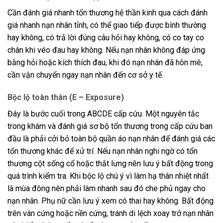
Cần đánh giá nhanh tổn thương hệ thần kinh qua cách đánh
giá nhanh nạn nhân tỉnh, có thể giao tiếp được bình thường
hay không, có trả lời đúng câu hỏi hay không, có co tay co
chân khi véo đau hay không. Nếu nạn nhân không đáp ứng
bằng hỏi hoặc kích thích đau, khi đó nạn nhân đã hôn mê,
cần vận chuyển ngay nạn nhân đến cơ sở y tế.
Bộc lộ toàn thân (E – Exposure)
Đây là bước cuối trong ABCDE cấp cứu. Một nguyên tắc
trong khám và đánh giá sơ bộ tổn thương trong cấp cứu ban
đầu là phải cởi bỏ toàn bộ quần áo nạn nhân để đánh giá các
tổn thương khác để xử trí. Nếu nạn nhân nghi ngờ có tổn
thương cột sống cổ hoặc thắt lưng nên lưu ý bất động trong
quá trình kiểm tra. Khi bộc lộ chú ý vì làm hạ thân nhiệt nhất
là mùa đông nên phải làm nhanh sau đó che phủ ngay cho
nạn nhân. Phụ nữ cần lưu ý xem có thai hay không. Bất động
trên ván cứng hoặc nền cứng, tránh di lệch xoay trở nạn nhân