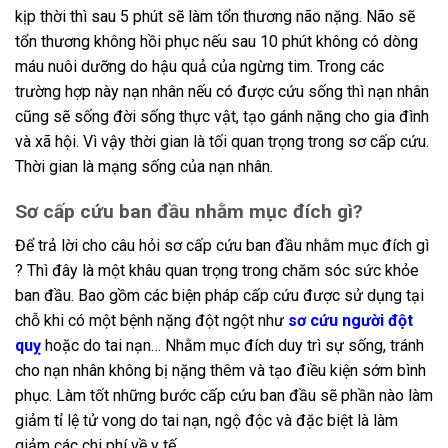
kịp thời thì sau 5 phút sẽ làm tổn thương não nặng. Não sẽ
tổn thương không hồi phục nếu sau 10 phút không có dòng
máu nuôi dưỡng do hậu quả của ngừng tim. Trong các
trường hợp này nạn nhân nếu có được cứu sống thì nạn nhân
cũng sẽ sống đời sống thực vật, tạo gánh nặng cho gia đình
và xã hội. Vì vậy thời gian là tối quan trọng trong sơ cấp cứu.
Thời gian là mạng sống của nạn nhân.
Sơ cấp cứu ban đầu nhằm mục đích gì?
Để trả lời cho câu hỏi sơ cấp cứu ban đầu nhằm mục đích gì
? Thì đây là một khâu quan trọng trong chăm sóc sức khỏe
ban đầu. Bao gồm các biện pháp cấp cứu được sử dụng tại
chỗ khi có một bệnh nặng đột ngột như
sơ cứu người đột
quỵ
hoặc do tai nạn… Nhằm mục đích duy trì sự sống, tránh
cho nạn nhân không bị nặng thêm và tạo điều kiện sớm bình
phục. Làm tốt những bước cấp cứu ban đầu sẽ phần nào làm
giảm tỉ lệ tử vong do tai nạn, ngộ độc và đặc biệt là làm
giảm các chi phí về y tế.