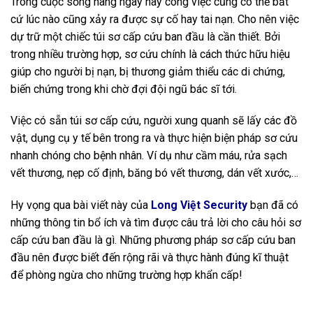
Trong cuộc sống hàng ngày hay công việc cũng có thể bất
cứ lúc nào cũng xảy ra được sự cố hay tai nạn. Cho nên việc
dự trữ một chiếc túi sơ cấp cứu ban đầu là cần thiết. Bởi
trong nhiều trường hợp, sơ cứu chính là cách thức hữu hiệu
giúp cho người bị nạn, bị thương giảm thiểu các di chứng,
biến chứng trong khi chờ đợi đội ngũ bác sĩ tới.
Việc có sẵn túi sơ cấp cứu, người xung quanh sẽ lấy các đồ
vật, dụng cụ y tế bên trong ra và thực hiện biện pháp sơ cứu
nhanh chóng cho bệnh nhân. Ví dụ như cầm máu, rửa sạch
vết thương, nẹp cố định, băng bó vết thương, dán vết xước,…
Hy vọng qua bài viết này của
Long Việt Security
bạn đã có
những thông tin bổ ích và tìm được câu trả lời cho câu hỏi sơ
cấp cứu ban đầu là gì. Những phương pháp sơ cấp cứu ban
đầu nên được biết đến rộng rãi và thực hành đúng kĩ thuật
để phòng ngừa cho những trường hợp khẩn cấp!