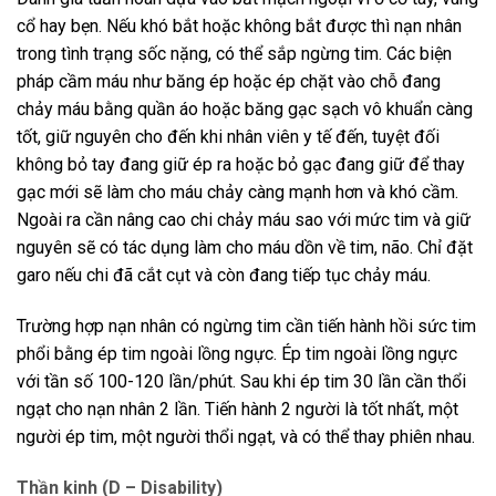
cổ hay bẹn. Nếu khó bắt hoặc không bắt được thì nạn nhân
trong tình trạng sốc nặng, có thể sắp ngừng tim. Các biện
pháp cầm máu như băng ép hoặc ép chặt vào chỗ đang
chảy máu bằng quần áo hoặc băng gạc sạch vô khuẩn càng
tốt, giữ nguyên cho đến khi nhân viên y tế đến, tuyệt đối
không bỏ tay đang giữ ép ra hoặc bỏ gạc đang giữ để thay
gạc mới sẽ làm cho máu chảy càng mạnh hơn và khó cầm.
Ngoài ra cần nâng cao chi chảy máu sao với mức tim và giữ
nguyên sẽ có tác dụng làm cho máu dồn về tim, não. Chỉ đặt
garo nếu chi đã cắt cụt và còn đang tiếp tục chảy máu.
Trường hợp nạn nhân có ngừng tim cần tiến hành hồi sức tim
phổi bằng ép tim ngoài lồng ngực. Ép tim ngoài lồng ngực
với tần số 100-120 lần/phút. Sau khi ép tim 30 lần cần thổi
ngạt cho nạn nhân 2 lần. Tiến hành 2 người là tốt nhất, một
người ép tim, một người thổi ngạt, và có thể thay phiên nhau.
Thần kinh (D – Disability)