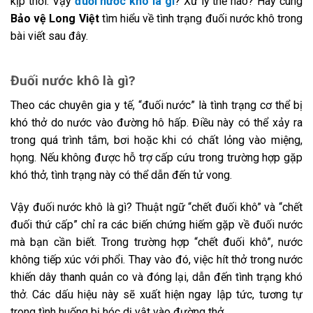
kịp thời. Vậy
đuối nước khô là gì
? Xử lý thế nào? Hãy cùng
Bảo vệ Long Việt
tìm hiểu về tình trạng đuối nước khô trong
bài viết sau đây.
Đuối nước khô là gì?
Theo các chuyên gia y tế, “đuối nước” là tình trạng cơ thể bị
khó thở do nước vào đường hô hấp. Điều này có thể xảy ra
trong quá trình tắm, bơi hoặc khi có chất lỏng vào miệng,
họng. Nếu không được hỗ trợ cấp cứu trong trường hợp gặp
khó thở, tình trạng này có thể dẫn đến tử vong.
Vậy đuối nước khô là gì? Thuật ngữ “chết đuối khô” và “chết
đuối thứ cấp” chỉ ra các biến chứng hiếm gặp về đuối nước
mà bạn cần biết. Trong trường hợp “chết đuối khô”, nước
không tiếp xúc với phổi. Thay vào đó, việc hít thở trong nước
khiến dây thanh quản co và đóng lại, dẫn đến tình trạng khó
thở. Các dấu hiệu này sẽ xuất hiện ngay lập tức, tương tự
trong tình huống bị hóc dị vật vào đường thở.