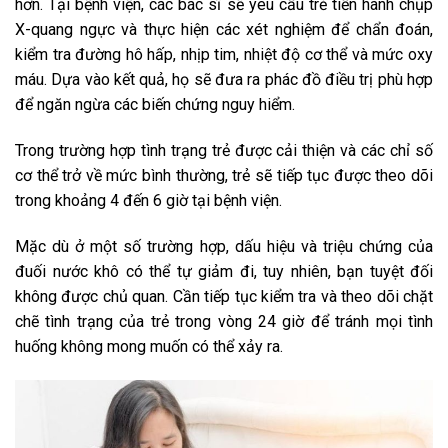
hơn. Tại bệnh viện, các bác sĩ sẽ yêu cầu trẻ tiến hành chụp
X-quang ngực và thực hiện các xét nghiệm để chẩn đoán,
kiểm tra đường hô hấp, nhịp tim, nhiệt độ cơ thể và mức oxy
máu. Dựa vào kết quả, họ sẽ đưa ra phác đồ điều trị phù hợp
để ngăn ngừa các biến chứng nguy hiểm.
Trong trường hợp tình trạng trẻ được cải thiện và các chỉ số
cơ thể trở về mức bình thường, trẻ sẽ tiếp tục được theo dõi
trong khoảng 4 đến 6 giờ tại bệnh viện.
Mặc dù ở một số trường hợp, dấu hiệu và triệu chứng của
đuối nước khô có thể tự giảm đi, tuy nhiên, bạn tuyệt đối
không được chủ quan. Cần tiếp tục kiểm tra và theo dõi chặt
chẽ tình trạng của trẻ trong vòng 24 giờ để tránh mọi tình
huống không mong muốn có thể xảy ra.