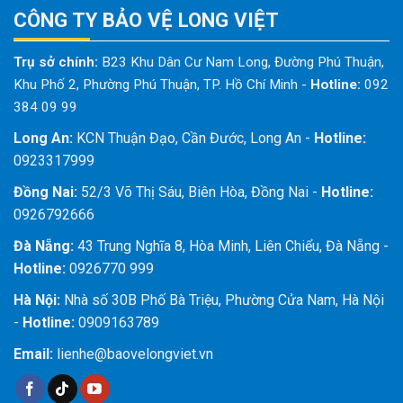
CÔNG TY BẢO VỆ LONG VIỆT
Trụ sở chính:
B23 Khu Dân Cư Nam Long, Đường Phú Thuận,
Khu Phố 2, Phường Phú Thuận, TP. Hồ Chí Minh
-
Hotline:
092
384 09 99
Long An:
KCN Thuận Đạo, Cần Đước, Long An -
Hotline:
0923317999
Đồng Nai:
52/3 Võ Thị Sáu, Biên Hòa, Đồng Nai -
Hotline:
0926792666
Đà Nẵng:
43 Trung Nghĩa 8, Hòa Minh, Liên Chiểu, Đà Nẵng -
Hotline:
0926770 999
Hà Nội:
Nhà số 30B Phố Bà Triệu, Phường Cửa Nam, Hà Nội
-
Hotline:
0909163789
Email:
lienhe@baovelongviet.vn