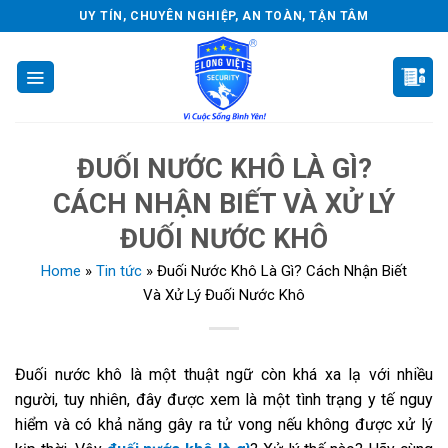
Skip
UY TÍN, CHUYÊN NGHIỆP, AN TOÀN, TẬN TÂM
to
content
ĐUỐI NƯỚC KHÔ LÀ GÌ?
CÁCH NHẬN BIẾT VÀ XỬ LÝ
ĐUỐI NƯỚC KHÔ
Home
»
Tin tức
»
Đuối Nước Khô Là Gì? Cách Nhận Biết
Và Xử Lý Đuối Nước Khô
Đuối nước khô là một thuật ngữ còn khá xa lạ với nhiều
người, tuy nhiên, đây được xem là một tình trạng y tế nguy
hiểm và có khả năng gây ra tử vong nếu không được xử lý