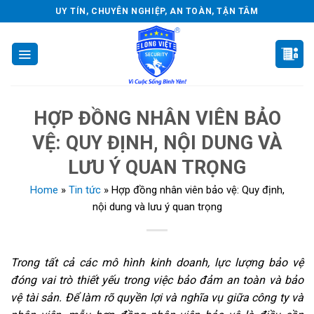
Skip
UY TÍN, CHUYÊN NGHIỆP, AN TOÀN, TẬN TÂM
to
content
HỢP ĐỒNG NHÂN VIÊN BẢO
VỆ: QUY ĐỊNH, NỘI DUNG VÀ
LƯU Ý QUAN TRỌNG
Home
»
Tin tức
»
Hợp đồng nhân viên bảo vệ: Quy định,
nội dung và lưu ý quan trọng
Trong tất cả các mô hình kinh doanh, lực lượng bảo vệ
đóng vai trò thiết yếu trong việc bảo đảm an toàn và bảo
vệ tài sản. Để làm rõ quyền lợi và nghĩa vụ giữa công ty và