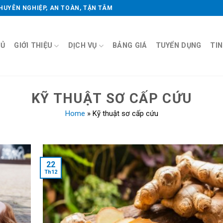
CHUYÊN NGHIỆP, AN TOÀN, TẬN TÂM
HỦ
GIỚI THIỆU
DỊCH VỤ
BẢNG GIÁ
TUYỂN DỤNG
TI
KỸ THUẬT SƠ CẤP CỨU
Home
»
Kỹ thuật sơ cấp cứu
22
Th12