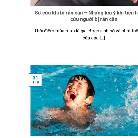
Sơ cứu khi bị rắn cắn – Những lưu ý khi tiến 
cứu người bị rắn cắn
Thời điểm mùa mưa là giai đoạn sinh nở và phát tr
của các [...]
31
Th8