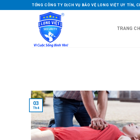
Skip
TỔNG CÔNG TY DỊCH VỤ BẢO VỆ LONG VIỆT UY TÍN, 
to
content
TRANG C
03
Th4