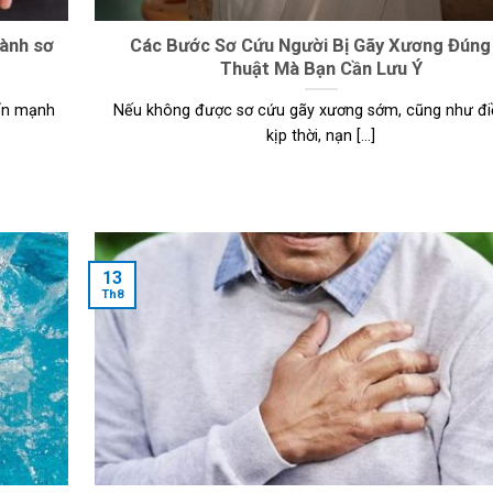
hành sơ
Các Bước Sơ Cứu Người Bị Gãy Xương Đúng
Thuật Mà Bạn Cần Lưu Ý
iển mạnh
Nếu không được sơ cứu gãy xương sớm, cũng như điề
kịp thời, nạn [...]
13
Th8