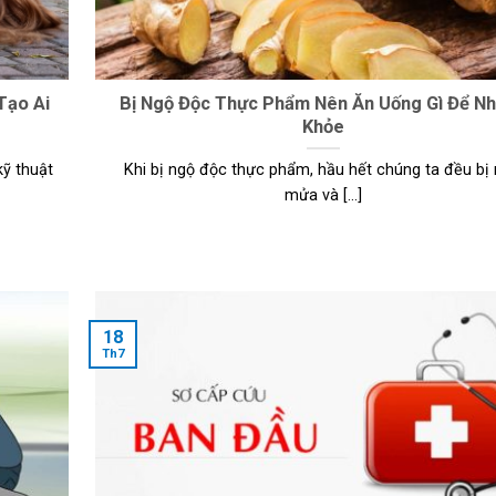
Tạo Ai
Bị Ngộ Độc Thực Phẩm Nên Ăn Uống Gì Để N
Khỏe
ỹ thuật
Khi bị ngộ độc thực phẩm, hầu hết chúng ta đều bị
mửa và [...]
18
Th7